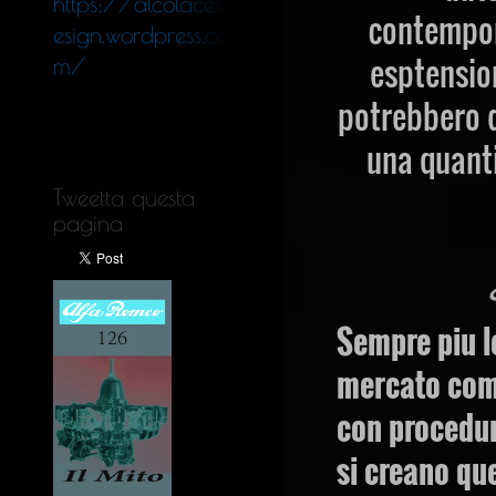
https://alcolaced
contempor
esign.wordpress.co
esptension
m/
potrebbero d
una quanti
Tweetta questa
pagina
Sempre piu l
mercato come
con procedur
si creano que