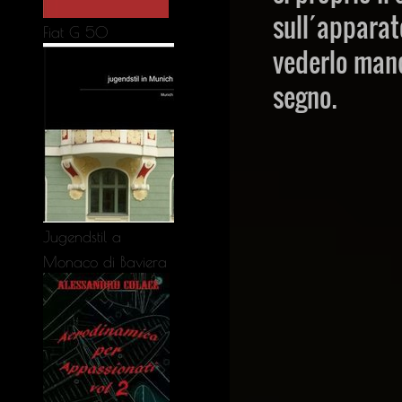
sull´apparat
Fiat G 50
vederlo mand
segno.
Jugendstil a
Monaco di Baviera