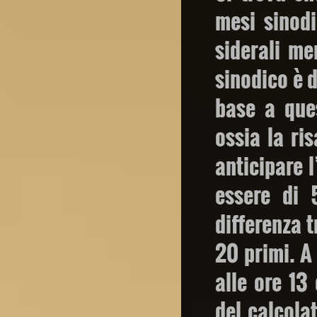
mesi sinodi
siderali me
sinodico è d
base a ques
ossia la ris
anticipare l
essere di 
differenza t
20 primi. A
alle ore 13
del calcola