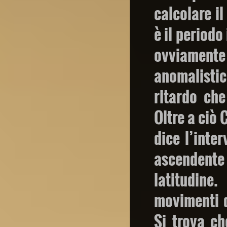
calcolare i
è il periodo
ovviament
anomalistic
ritardo ch
Oltre a ciò 
dice l’inte
ascendente 
latitudin
movimenti d
Si trova ch