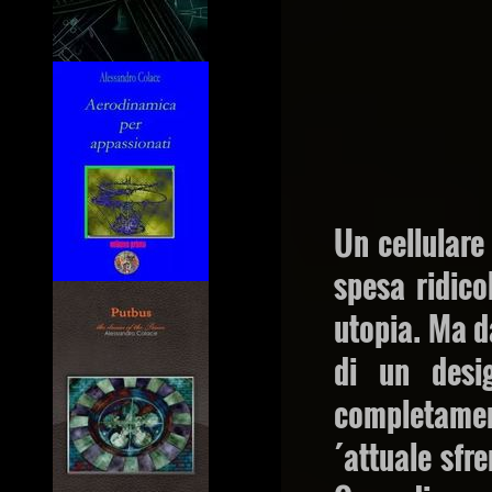
Un cellular
spesa ridic
utopia. Ma d
di un desi
completamen
´attuale sfr