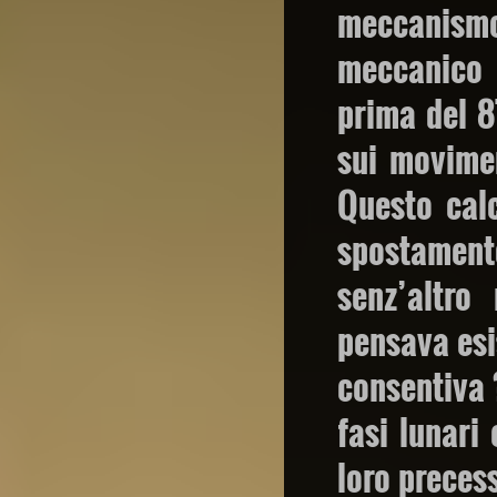
meccanismo 
meccanico 
prima del 8
sui movime
Questo calc
spostamento
senz’altro
pensava esi
consentiva ?
fasi lunari 
loro precess