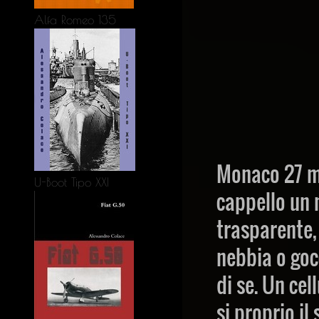
Alfa Romeo 135
Monaco 27 ma
U-Boot Tipo XXI
cappello un 
trasparente,
nebbia o goc
di se. Un ce
si proprio il