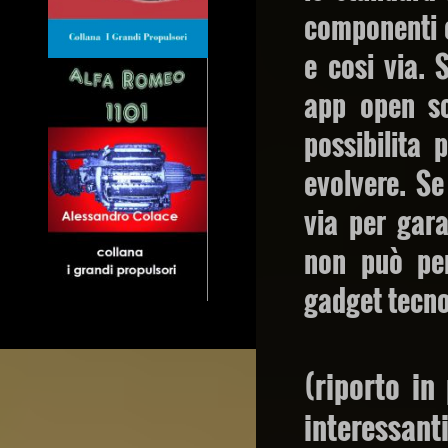
componenti e
e cosi via.
app open so
possibilita
evolvere. Se
via per gar
non può per
gadget tecn
(riporto in
interessa