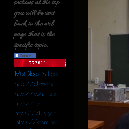
sections at the top
you will be sent
back to the web
page that is the
specific topic.
Condividi
Miei Blogs in libera uscita nel web
http://alessandro_colace.blog.tiscali.it
http://continuumfluens.blogspot.de/
http://rom-muenchen.blogspot.de/
https://plus.google.com/11340564247578
https://wordpres