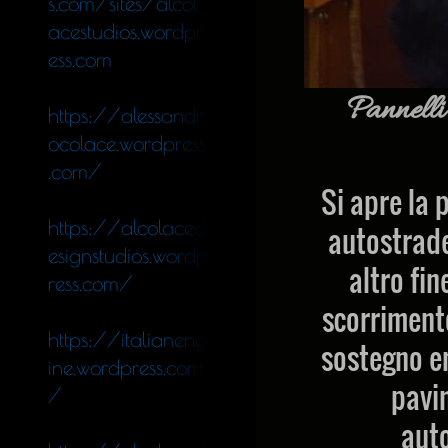
s.com/sites/alcol
acestudios.wordpr
ess.com
Pannelli
https://alessandr
ocolace.wordpress
.com/
Si apre la 
https://alcolaced
autostrade
esignstudios.wordp
altro fin
ress.com/
scorrimento
https://italianeng
sostegno en
ine.wordpress.com
pavi
/
auto