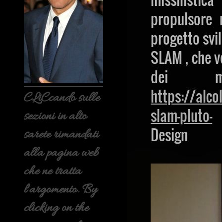
propulsore 
progetto svil
SLAM , che v
dei 
https://alc
CLiCcando sulle
slam-pluto-
B
sezioni in alto
Design
sarete rimandati
alla pagina web
che ne tratta
l'argomento. By
clicking on the