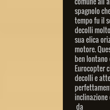
comune all’a
spagnolo che
tempo fu il s
decolli molt
sua elica or
motore. Ques
ben lontano d
Eurocopter c
decolli e att
perfettament
inclinazione 
da