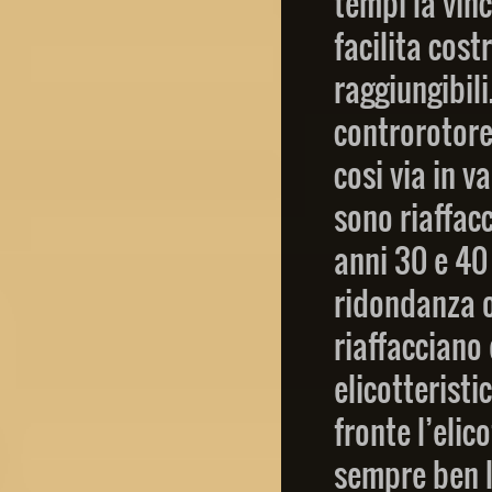
tempi la vinc
facilita cost
raggiungibili
controrotore,
cosi via in v
sono riaffacc
anni 30 e 40
ridondanza o
riaffacciano
elicotteristi
fronte l’elic
sempre ben l