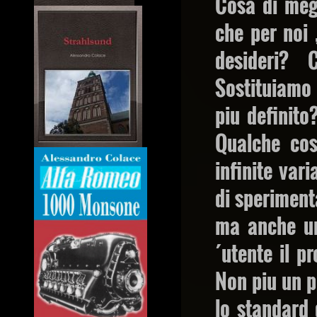
Cosa di megl
che per noi ,
desideri? 
Sostituiamo 
piu definito
Qualche cos
infinite var
di speriment
ma anche un
´utente il 
Non piu un p
lo standard 