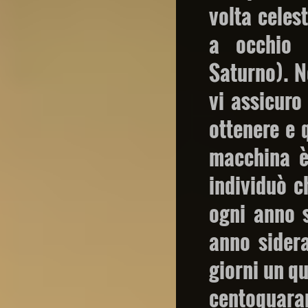
volta celest
a occhio 
Saturno). N
vi assicuro
ottenere e 
macchina è
individuò c
ogni anno s
anno sider
giorni un q
centoquar