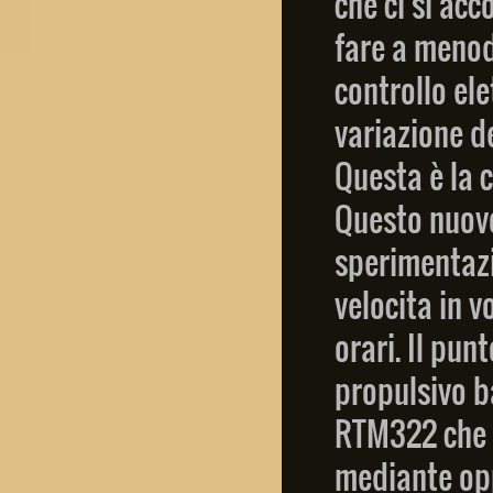
che ci si acc
fare a meno
controllo el
variazione de
Questa è la 
Questo nuovo
sperimentazi
velocita in 
orari. Il pun
propulsivo b
RTM322 che n
mediante opp