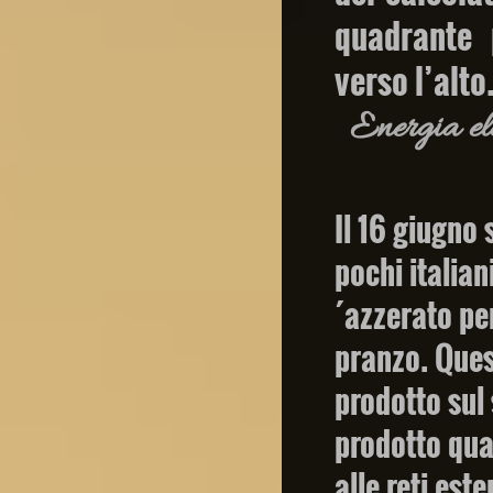
quadrante 
verso l’alto
Energia ele
Il 16 giugno
pochi italian
´azzerato pe
pranzo. Ques
prodotto sul
prodotto qu
alle reti est