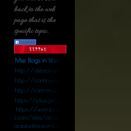
back to the web
page that is the
specific topic.
Condividi
Miei Blogs in libera uscita nel web
http://alessandro_colace.blog.tiscali.it
http://continuumfluens.blogspot.de/
http://rom-muenchen.blogspot.de/
https://plus.google.com/11340564247578
https://wordpres
s.com/sites/alcol
acestudios.wordpr