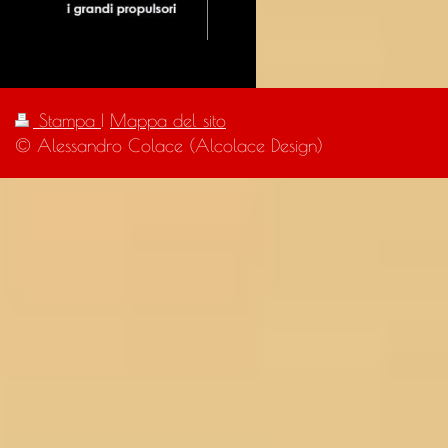
Stampa
|
Mappa del sito
© Alessandro Colace (Alcolace Design)