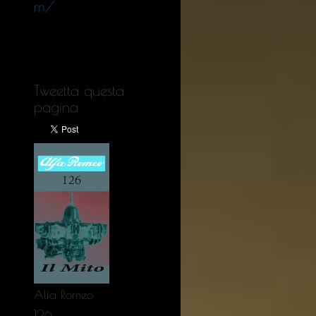
m/
Tweetta questa
pagina
Alfa Romeo
126