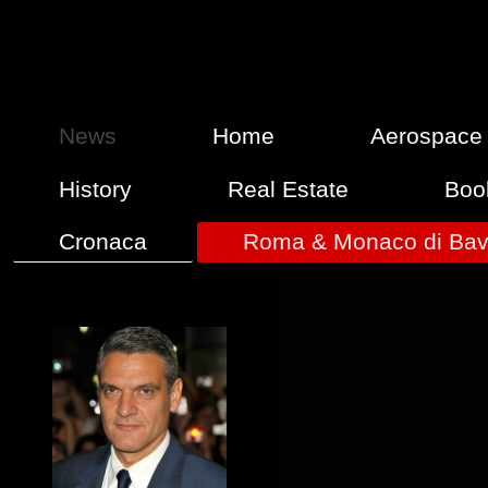
News
Home
Aerospace
History
Real Estate
Boo
Cronaca
Roma & Monaco di Bav