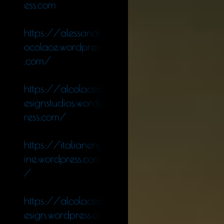
ess.com
https://alessandr
ocolace.wordpress
.com/
https://alcolaced
esignstudios.wordp
ress.com/
https://italianeng
ine.wordpress.com
/
https://alcolaced
esign.wordpress.co