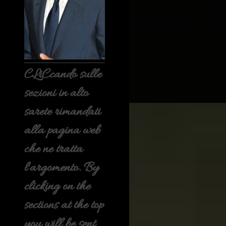
CLiCcando sulle
sezioni in alto
sarete rimandati
alla pagina web
che ne tratta
l'argomento. By
clicking on the
sections at the top
you will be sent