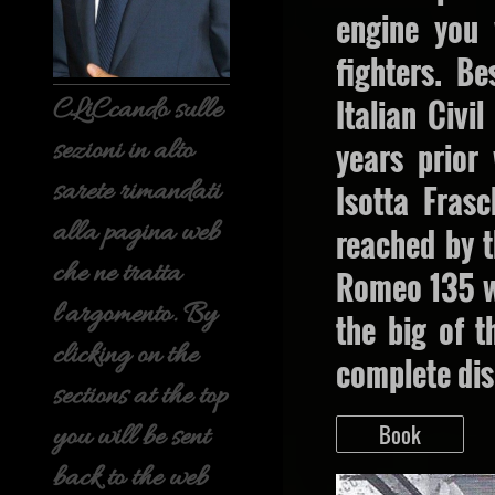
engine you
fighters. B
Italian Civi
CLiCcando sulle
sezioni in alto
years prior
sarete rimandati
Isotta Fras
alla pagina web
reached by t
che ne tratta
Romeo 135 wa
l'argomento. By
the big of t
clicking on the
complete dis
sections at the top
Book
you will be sent
back to the web