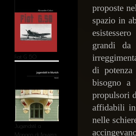
proposte ne
spazio in a
esistesser
grandi da 
irreggiment
Fiat G 50
di potenza 
bisogno a b
propulsori 
affidabili 
nelle schier
Jugendstil a
accingevano
Monaco di Baviera