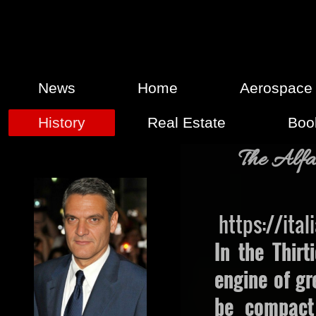
News
Home
Aerospace
History
Real Estate
Boo
The Al
https://ita
In the Thir
engine of gr
be compact