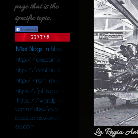
page that is the
specific topic.
Condividi
Miei Blogs in libera uscita nel web
http://alessandro_colace.blog.tiscali.it
http://continuumfluens.blogspot.de/
http://rom-muenchen.blogspot.de/
https://plus.google.com/11340564247578
https://wordpres
s.com/sites/alcol
acestudios.wordpr
ess.com
La Regia Aero