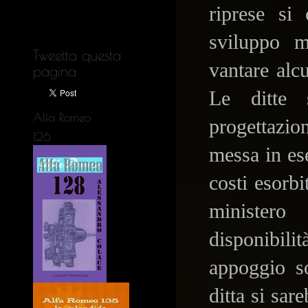
riprese si 
sviluppo m
Tweetta questa
vantare alc
pagina
Le ditte 
Alfa Romeo
progettazion
126
messa in es
costi esorbi
minister
disponibili
appoggio so
ditta si sa