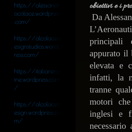
obiettivi e i p
https://alessandr
ocolace.wordpress
Da Alessan
.com/
L’Aeronauti
https://alcolaced
principali
esignstudios.wordp
appurato il
ress.com/
elevata e 
https://italianeng
infatti, la
ine.wordpress.com
/
tranne qual
motori che
https://alcolaced
inglesi e f
esign.wordpress.co
m/
necessario 