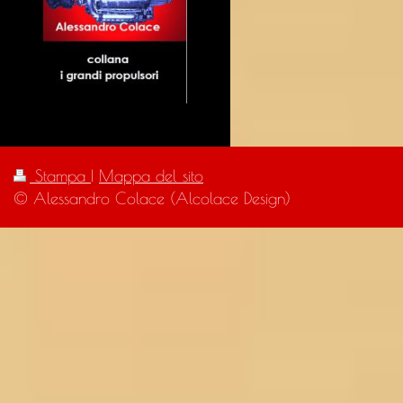
Stampa
|
Mappa del sito
© Alessandro Colace (Alcolace Design)