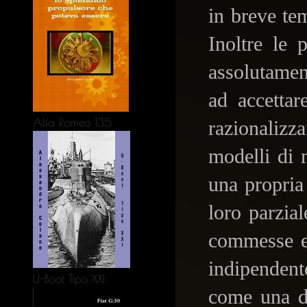
in breve te
Inoltre le 
assolutamen
ad accettar
Alfa Romeo 135
razionalizz
modelli di 
una propria
loro parzia
commesse e 
indipendente
U-Boot Tipo XXI
come una de