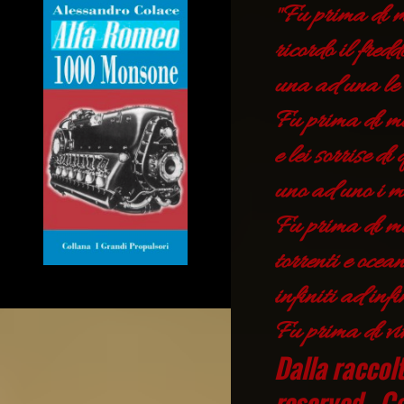
"Fu prima di m
ricordo il fredd
una ad una le 
Fu prima di mo
e lei sorrise di
uno ad uno i mie
Fu prima di mor
torrenti e ocea
infiniti ad infi
Fu prima di viv
Dalla raccol
reserved , C