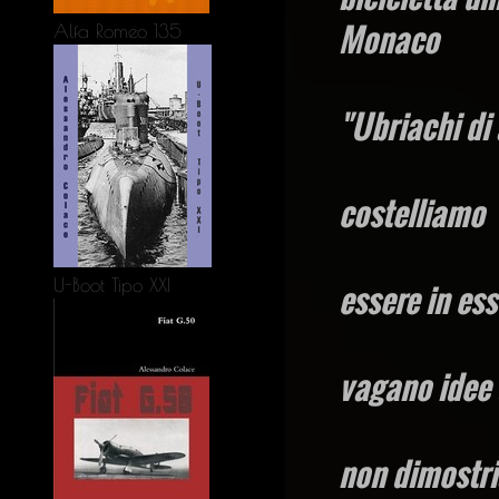
Monaco
Alfa Romeo 135
"Ubriachi di
costelliamo 
U-Boot Tipo XXI
essere in ess
vagano idee 
non dimostri