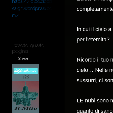
https://alcolaced
esign.wordpress.co
completamente
m/
In cui il cielo 
per l'eternita?
Tweetta questa
pagina
Ricordo il tuo 
cielo… Nelle nubi
sussurri, ci sono
LE nubi sono m
quanto di sano 