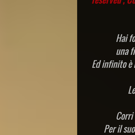
Hai f
una fr
Ed infinito è
Le
Corri 
Per il su