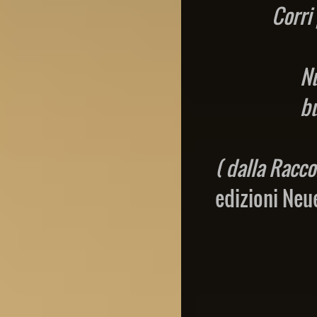
Corri
Nu
bu
( dalla Racco
edizioni Neu