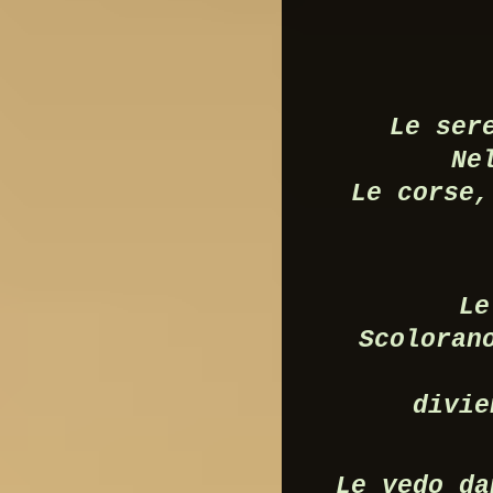
Le ser
Ne
Le corse,
Le
Scoloran
divie
Le vedo da