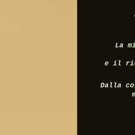
L
La m
e il ri
Dalla co