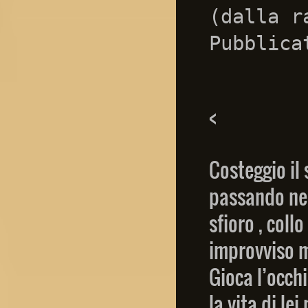
(dalla r
<
Costeggio il 
passando ne 
sfioro , coll
improvviso m
Gioca l’occh
la vita di le