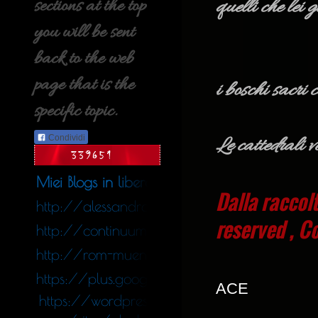
quelli che lei 
sections at the top
you will be sent
back to the web
page that is the
i boschi sacri 
specific topic.
Le cattedrali v
Condividi
Miei Blogs in libera uscita nel web
Dalla raccol
http://alessandro_colace.blog.tiscali.it
reserved , C
http://continuumfluens.blogspot.de/
http://rom-muenchen.blogspot.de/
https://plus.google.com/11340564247578
ACE
https://wordpres