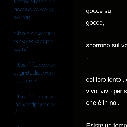
s.com/sites/alcol
acestudios.wordpr
gocce su

ess.com
gocce,
https://alessandr
ocolace.wordpress
scorrono sul vo
.com/
,
https://alcolaced
esignstudios.wordp
col loro lento ,
ress.com/
vivo, vivo per 
https://italianeng
che è in noi.
ine.wordpress.com
/
Esiste un tempo