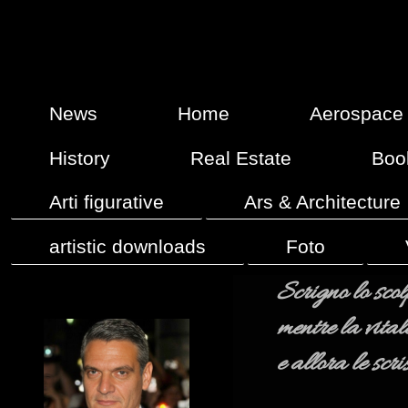
News
Home
Aerospace
History
Real Estate
Boo
Arti figurative
Ars & Architecture
artistic downloads
Foto
Scrigno lo scol
mentre la vital
e allora le scr