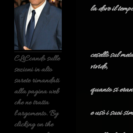
la dove il temp
cesellò sul meta
CLiCcando sulle
vivido,
sezioni in alto
sarete rimandati
quanto si erano
alla pagina web
che ne tratta
e usò i suoi sim
l'argomento. By
clicking on the