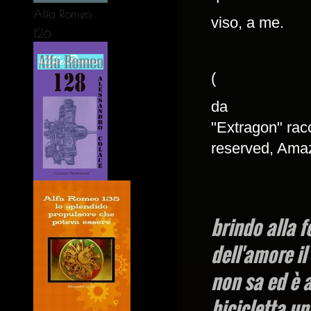
Alfa Romeo
viso, a me.
126
(

d
a

"Extragon" racc
reserved, Ama
brindo alla f
dell'amore il
non sa ed è 
bicicletta un