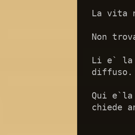
La vita 
Non trov
Li e` la
diffuso.
Qui e`la