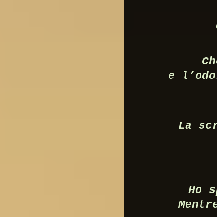
Ch
e l’odo
La sc
Ho s
Mentr