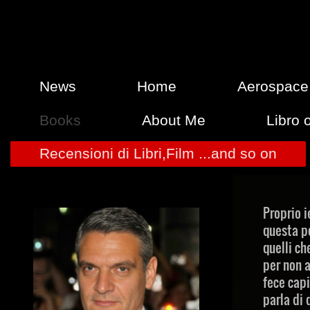
News
Home
Aerospace
Books
About Me
Libro o
Recensioni di Libri,Film ...and so on
Proprio i
questa po
quelli ch
per non a
fece capi
parla di 