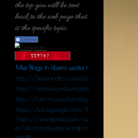
the top you will be sent
back to the web page that
is the specific topic.
Condividi
Miei Blogs in libera uscita nel web
http://alessandro_colace.blog.tiscali.it
http://continuumfluens.blogspot.de/
http://rom-muenchen.blogspot.de/
https://plus.google.com/11340564247578
https://wordpress.com/sit
es/alcolacestudios.wordpre
ss.com