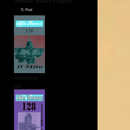
Tweetta questa pagina
Alfa Romeo
126