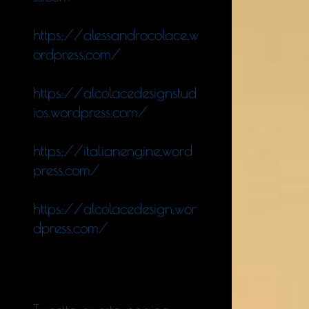
https://alessandrocolace.w
ordpress.com/
https://alcolacedesignstud
ios.wordpress.com/
https://italianengine.word
press.com/
https://alcolacedesign.wor
dpress.com/