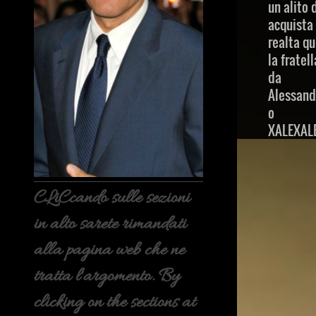
un alito 
acquista 
realta qu
la fratel
da
Alessand
o
XALEXAL
CLiCcando sulle sezioni
in alto sarete rimandati
alla pagina web che ne
tratta l'argomento. By
clicking on the sections at