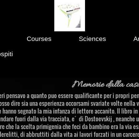
Courses
Sciences
A
spiti
Memorie dalla casa
eri pensavo a quanto puo essere qualificante per i propri pen
sso dire sia una esperienza occorsami svariate volte nella v
e hanno segnato la mia infanza di lettore accanito. Il libro 
ndare fuori dalla via tracciata, e´ di
Dostoevskij , neanche u
re che la scelta primigenia che feci da bambino era la via es
derelitti, di abbruttiti dalla vita ai lavori forzati in un carce